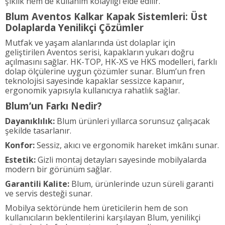
şıklık hem de kullanım kolaylığı elde edilir.
Blum Aventos Kalkar Kapak Sistemleri: Üst
Dolaplarda Yenilikçi Çözümler
Mutfak ve yaşam alanlarında üst dolaplar için
geliştirilen Aventos serisi, kapakların yukarı doğru
açılmasını sağlar. HK-TOP, HK-XS ve HKS modelleri, farklı
dolap ölçülerine uygun çözümler sunar. Blum’un fren
teknolojisi sayesinde kapaklar sessizce kapanır,
ergonomik yapısıyla kullanıcıya rahatlık sağlar.
Blum’un Farkı Nedir?
Dayanıklılık:
Blum ürünleri yıllarca sorunsuz çalışacak
şekilde tasarlanır.
Konfor:
Sessiz, akıcı ve ergonomik hareket imkânı sunar.
Estetik:
Gizli montaj detayları sayesinde mobilyalarda
modern bir görünüm sağlar.
Garantili Kalite:
Blum, ürünlerinde uzun süreli garanti
ve servis desteği sunar.
Mobilya sektöründe hem üreticilerin hem de son
kullanıcıların beklentilerini karşılayan Blum, yenilikçi