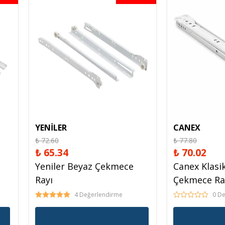
Spreyl Boyalar
İş Güvenlik Malzemeleri
YENİLER
CANEX
₺ 72.60
₺ 77.80
₺ 65.34
₺ 70.02
Yeniler Beyaz Çekmece
Canex Klasi
Rayı
Çekmece Ra
4 Değerlendirme
0 D