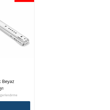
Raf Altlığı
Merdiven Çeşitleri
k Beyaz
yı
eğerlendirme