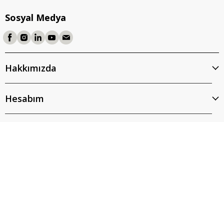
hızlı ve güçlü bir tutunma sağlar.
Sosyal Medya
Kullanım Alanları
Hızlı Tamirat:
Patlak hortumların, kırık
Hakkımızda
plastiklerin veya yırtılmış brandaların
anında onarılması için idealdir.
Hesabım
Endüstriyel Gruplama:
Ağır metal
boruların, kablo demetlerinin ve inşaat
malzemelerinin güvenle bir arada
Kurumsal
tutulmasını sağlar.
İptal
Paketleme ve Sevkiyat:
Standart bantların
yetersiz kaldığı ağır koli mühürleme
işlemlerinde maksimum güvenlik sunar.
Teknik İpucu:
Acil bir sızıntı tamiri
yapıyorsanız, bandı yüzeye uygularken
üst
üste bindirme (overlap)
yaparak sarın.