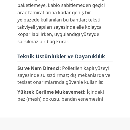
paketlemeye, kablo sabitlemeden geçici
araç tamiratlarına kadar geniş bir
yelpazede kullanılan bu bantlar; tekstil
takviyeli yapıları sayesinde elle kolayca
koparılabilirken, uygulandığı yüzeyde
sarsılmaz bir bağ kurar.
Teknik Üstünlükler ve Dayanıklılık
Su ve Nem Direnci:
Polietilen kaplı yüzeyi
sayesinde su sızdırmaz; dış mekanlarda ve
tesisat onarımlarında güvenle kullanılır.
Yüksek Gerilme Mukavemeti:
İçindeki
bez (mesh) dokusu, bandın esnemesini
önleyerek ağır yükleri sabitleme
kapasitesini artırır.
Agresif İlk Tutuş:
Pürüzlü, tozlu veya kirli
yüzeylerde bile çoğu banta göre çok daha