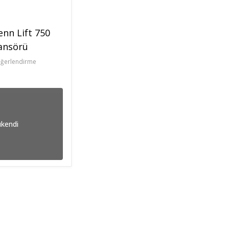
nn Lift 750
ansörü
eğerlendirme
kendi