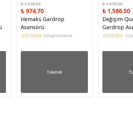
₺ 1,026.00
₺ 1,670.00
₺ 974.70
₺ 1,586.50
Hemaks Gardrop
Değişim Que
ü
Asansörü
Gardrop As
0 Değerlendirme
0 D
Tükendi
Tü