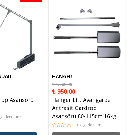
Raf Altlığı
Merdiven Çeşitleri
SUAR
HANGER
₺ 1,000.00
₺ 950.00
rop Asansörü
Hanger Lift Avangarde
Antrasit Gardrop
Asansörü 80-115cm 16kg
eğerlendirme
0 Değerlendirme