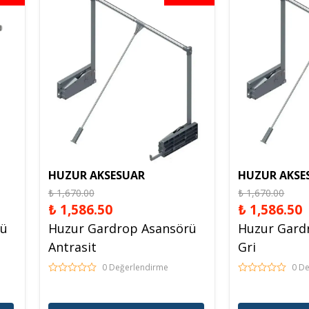
Spreyl Boyalar
İş Güvenlik Malzemeleri
HUZUR AKSESUAR
HUZUR AKSE
₺ 1,670.00
₺ 1,670.00
₺ 1,586.50
₺ 1,586.50
rü
Huzur Gardrop Asansörü
Huzur Gard
Antrasit
Gri
0 Değerlendirme
0 D