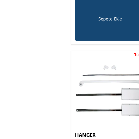
Sepete Ekle
Tü
Tü
HANGER