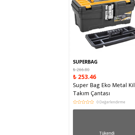
SUPERBAG
₺ 266.80
₺ 253.46
Super Bag Eko Metal Kili
Takım Çantası
0 Değerlendirme
Tükendi