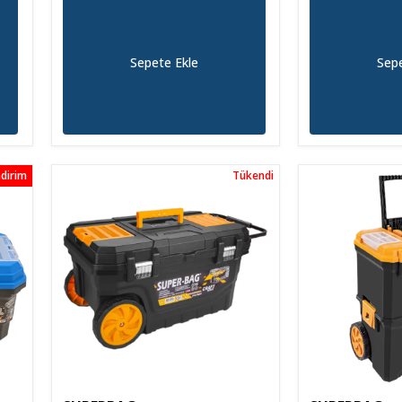
Sepete Ekle
Sepe
dirim
Tükendi
Tükendi