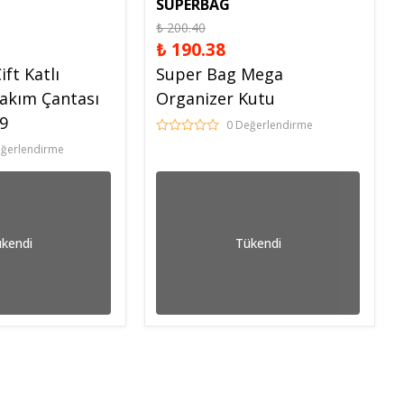
SUPERBAG
₺ 200.40
₺ 190.38
ft Katlı
Super Bag Mega
Takım Çantası
Organizer Kutu
39
0 Değerlendirme
eğerlendirme
kendi
Tükendi