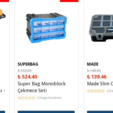
Spreyl Boyalar
İş Güvenlik Malzemeleri
SUPERBAG
MADE
₺ 552.00
₺ 146.80
₺ 524.40
₺ 139.46
Super Bag Monoblock
Made Slim 
ı -
Çekmece Seti
0 D
0 Değerlendirme