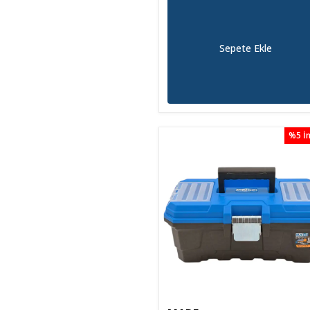
Sepete Ekle
%5 İn