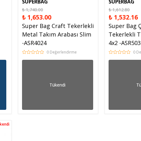
SUPERBAG
SUPERBAG
₺ 1,740.00
₺ 1,612.80
₺ 1,653.00
₺ 1,532.16
Super Bag Craft Tekerlekli
Super Bag Çi
Metal Takım Arabası Slim
Tekerlekli 
-ASR4024
4x2 -ASR50
0 Değerlendirme
0 D
Tükendi
Tü
kendi
kendi