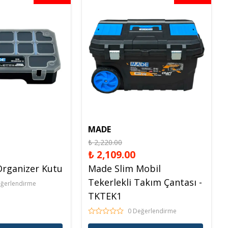
Raf Altlığı
Merdiven Çeşitleri
MADE
₺ 2,220.00
₺ 2,109.00
Organizer Kutu
Made Slim Mobil
Tekerlekli Takım Çantası -
eğerlendirme
TKTEK1
0 Değerlendirme