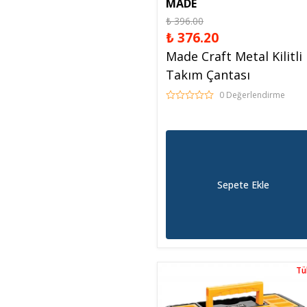
MADE
₺ 396.00
₺ 376.20
Made Craft Metal Kilitli
Takım Çantası
0 Değerlendirme
Sepete Ekle
Tü
Tü