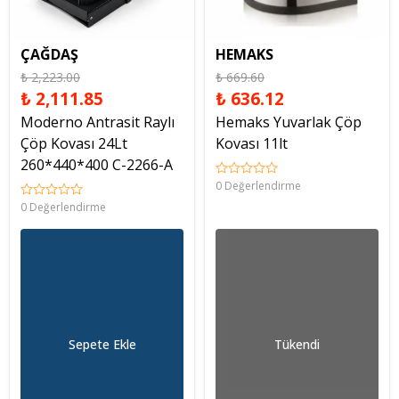
ÇAĞDAŞ
HEMAKS
₺ 2,223.00
₺ 669.60
₺ 2,111.85
₺ 636.12
Moderno Antrasit Raylı
Hemaks Yuvarlak Çöp
Çöp Kovası 24Lt
Kovası 11lt
260*440*400 C-2266-A
0 Değerlendirme
0 Değerlendirme
Sepete Ekle
Tükendi