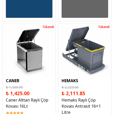
Tükendi
Tükendi
Tükendi
Tükendi
CANER
HEMAKS
₺ 1,500.00
₺ 2,223.00
₺ 1,425.00
₺ 2,111.85
Caner Alttan Raylı Çöp
Hemaks Raylı Çöp
Kovası 16Lt
Kovası Antrasit 16+1
Litre