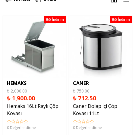
%5 İndirim
%5 İndirim
HEMAKS
CANER
₺ 2,000.00
₺ 750.00
₺ 1,900.00
₺ 712.50
Hemaks 16Lt Raylı Çöp
Caner Dolap İçi Çöp
Kovası
Kovası 11Lt
0 Değerlendirme
0 Değerlendirme