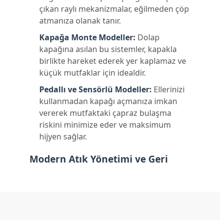
çıkan raylı mekanizmalar, eğilmeden çöp
atmanıza olanak tanır.
Kapağa Monte Modeller:
Dolap
kapağına asılan bu sistemler, kapakla
birlikte hareket ederek yer kaplamaz ve
küçük mutfaklar için idealdir.
Pedallı ve Sensörlü Modeller:
Ellerinizi
kullanmadan kapağı açmanıza imkan
vererek mutfaktaki çapraz bulaşma
riskini minimize eder ve maksimum
hijyen sağlar.
Modern Atık Yönetimi ve Geri
Dönüşüm
Çevre bilincinin artmasıyla birlikte,
mutfaklarda "atık ayrıştırma" üniteleri ön
plana çıkmaktadır. İkili veya üçlü bölmeye