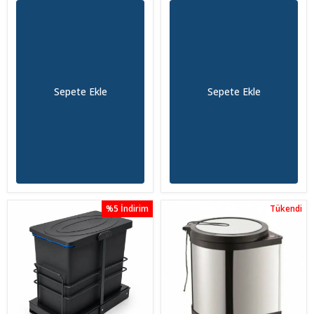
Sepete Ekle
Sepete Ekle
%5 İndirim
Tükendi
Tükendi