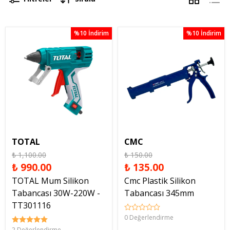
%10 İndirim
%10 İndirim
TOTAL
CMC
₺ 1,100.00
₺ 150.00
₺ 990.00
₺ 135.00
TOTAL Mum Silikon
Cmc Plastik Silikon
Tabancası 30W-220W -
Tabancası 345mm
TT301116
0 Değerlendirme
2 Değerlendirme