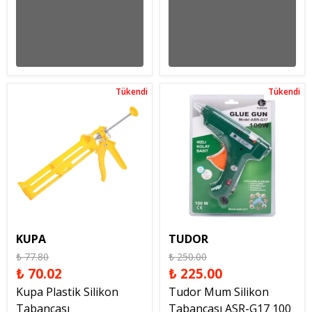
Tükendi
Tükendi
Tükendi
Tükendi
KUPA
TUDOR
₺ 77.80
₺ 250.00
₺ 70.02
₺ 225.00
Kupa Plastik Silikon
Tudor Mum Silikon
Tabancası
Tabancası ASR-G17 100