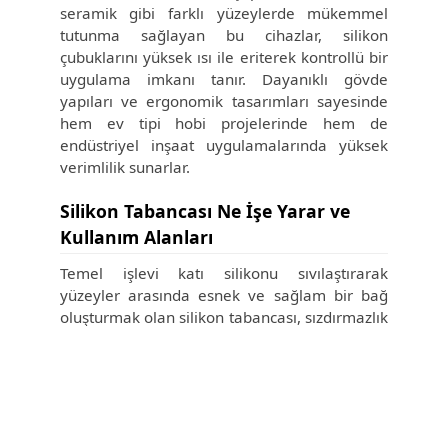
seramik gibi farklı yüzeylerde mükemmel
tutunma sağlayan bu cihazlar, silikon
çubuklarını yüksek ısı ile eriterek kontrollü bir
uygulama imkanı tanır. Dayanıklı gövde
yapıları ve ergonomik tasarımları sayesinde
hem ev tipi hobi projelerinde hem de
endüstriyel inşaat uygulamalarında yüksek
verimlilik sunarlar.
Silikon Tabancası Ne İşe Yarar ve
Kullanım Alanları
Temel işlevi katı silikonu sıvılaştırarak
yüzeyler arasında esnek ve sağlam bir bağ
oluşturmak olan silikon tabancası, sızdırmazlık
ve yalıtım projelerinde kritik rol oynar. Mutfak
ve banyo ünitelerinin montajından pencere
İptal
çerçevelerindeki boşlukların doldurulmasına
kadar geniş bir kullanım alanına sahiptir.
Ayrıca sanat ve DIY projelerinde, hızlı kuruma