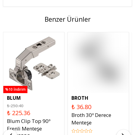
Benzer Ürünler
%10 İndirim
BLUM
BROTH
₺ 250.40
₺ 36.80
₺ 225.36
Broth 30º Derece
Blum Clip Top 90º
Menteşe
Frenli Menteşe