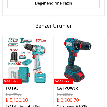
Değerlendirme Yazın
Benzer Ürünler
%10 İndirim
%10 İndirim
TOTAL
CATPOWER
₺ 5,700.00
₺ 3,223.00
₺ 5,130.00
₺ 2,900.70
TOTAL Avantaj Set
Catpower E1025