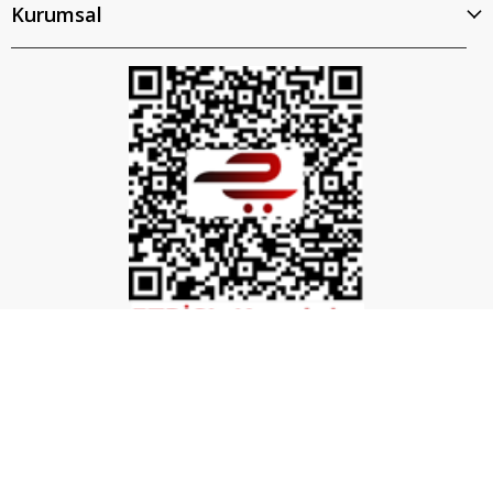
Kurumsal
İptal
©2026 Tüm Hakları Saklıdır. - Mobilya Hırdavatı