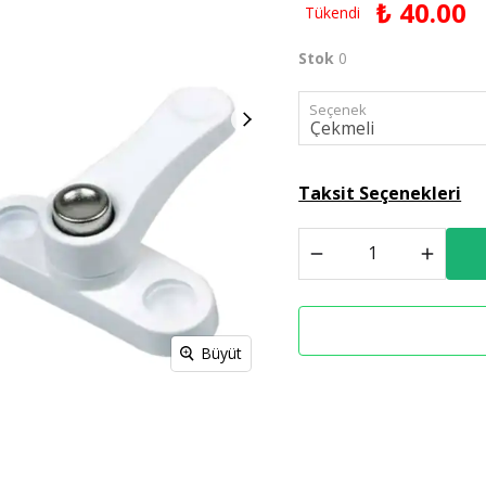
₺ 40.00
Tükendi
Derz Dolgu
Stok
0
Spreyl Boyalar
İş Güvenlik Malzemeleri
Seçenek
Taksit Seçenekleri
Büyüt