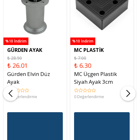
%10 İndirim
%10 İndirim
GÜRDEN AYAK
MC PLASTİK
₺ 28.90
₺ 7.00
₺ 26.01
₺ 6.30
Gürden Elvin Düz
MC Üçgen Plastik
Ayak
Siyah Ayak 3cm
0 Değerlendirme
0 Değerlendirme