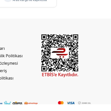
arı
lik Politikası
Sözleşmesi
eriş
olitikası