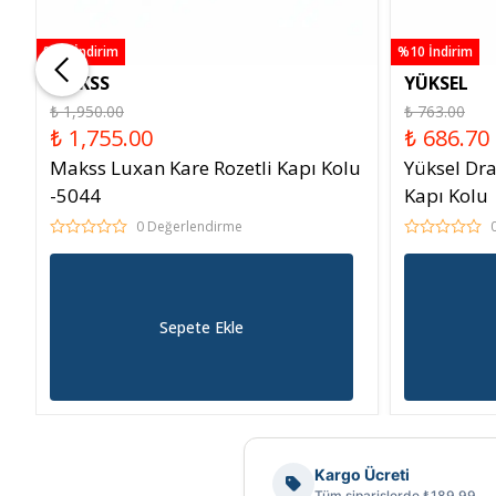
%10 İndirim
%10 İndirim
MAKSS
YÜKSEL
₺ 1,950.00
₺ 763.00
₺ 1,755.00
₺ 686.70
Makss Luxan Kare Rozetli Kapı Kolu
Yüksel Dra
-5044
Kapı Kolu
0 Değerlendirme
Sepete Ekle
Kargo Ücreti
Tüm siparişlerde ₺189,99