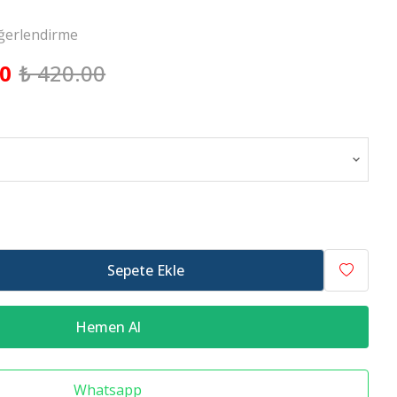
ğerlendirme
00
₺ 420.00
Raf Altlığı
Merdiven Çeşitleri
Sepete Ekle
Hemen Al
Whatsapp