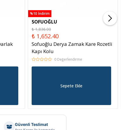
%10 İndirim
%10 
SOFUOĞLU
Y
₺ 1,836.00
₺ 
₺ 1,652.40
₺
varlak
Sofuoğlu Derya Zamak Kare Rozetli
Yü
Kapı Kolu
ko
0 Değerlendirme
Sepete Ekle
Güvenli Teslimat
Aras Kargo ile kapınızda