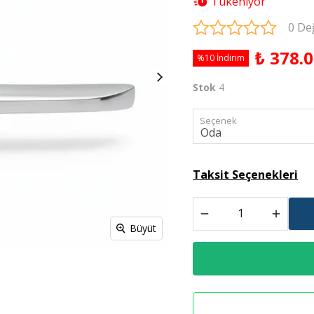
Tükeniyor
Derz Dolgu
0 De
₺ 378.
Spreyl Boyalar
İş Güvenlik Malzemeleri
%10 İndirim
Stok
4
Seçenek
Taksit Seçenekleri
Büyüt