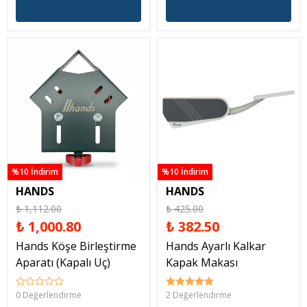
%10 İndirim
%10 İndirim
HANDS
HANDS
₺ 1,112.00
₺ 425.00
₺ 1,000.80
₺ 382.50
Hands Köşe Birleştirme
Hands Ayarlı Kalkar
Aparatı (Kapalı Uç)
Kapak Makası
0 Değerlendirme
2 Değerlendirme