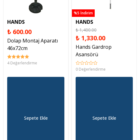
%5 İndirim
HANDS
HANDS
₺ 1,400.00
₺ 600.00
₺ 1,330.00
Dolap Montaj Aparatı
Hands Gardrop
46x72cm
Asansörü
4 Değerlendirme
0 Değerlendirme
Sepete Ekle
Sepete Ekle