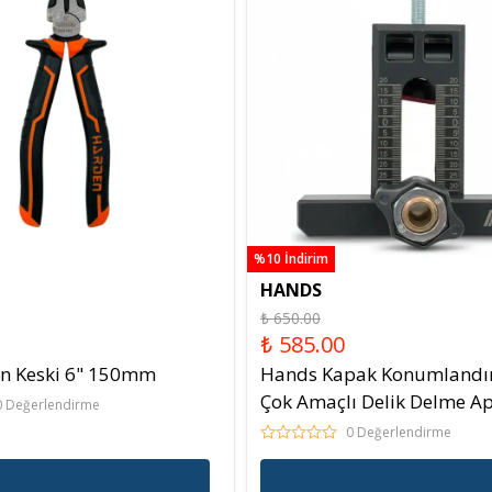
%10 İndirim
HANDS
₺ 650.00
₺ 585.00
n Keski 6" 150mm
Hands Kapak Konumlandı
Çok Amaçlı Delik Delme Ap
0 Değerlendirme
0 Değerlendirme