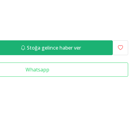
Raf Altlığı
Merdiven Çeşitleri
Stoğa gelince haber ver
Whatsapp