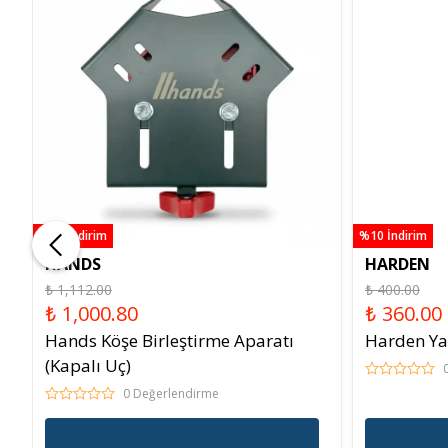
%10 İndirim
%10 İndirim
HANDS
HARDEN
₺ 1,112.00
₺ 400.00
₺ 1,000.80
₺ 360.00
Hands Köşe Birleştirme Aparatı
Harden Ya
(Kapalı Uç)
0 Değerlendirme