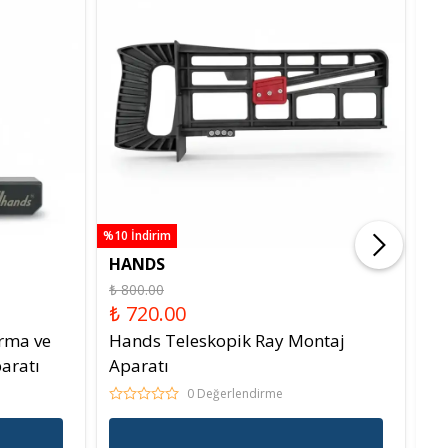
%10 İndirim
HANDS
H
₺ 800.00
₺
₺ 720.00
Do
rma ve
Hands Teleskopik Ray Montaj
aratı
Aparatı
0 Değerlendirme