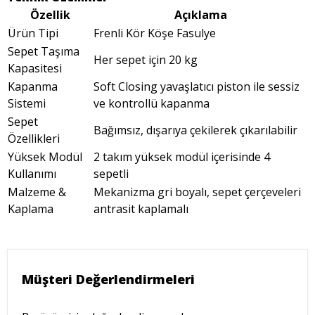
Özellik
Açıklama
Ürün Tipi
Frenli Kör Köşe Fasulye
Sepet Taşıma
Her sepet için 20 kg
Kapasitesi
Kapanma
Soft Closing yavaşlatıcı piston ile sessiz
Sistemi
ve kontrollü kapanma
Sepet
Bağımsız, dışarıya çekilerek çıkarılabilir
Özellikleri
Yüksek Modül
2 takım yüksek modül içerisinde 4
Kullanımı
sepetli
Malzeme &
Mekanizma gri boyalı, sepet çerçeveleri
Kaplama
antrasit kaplamalı
Müşteri Değerlendirmeleri