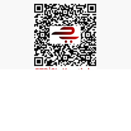
İptal
©2026 Tüm Hakları Saklıdır. - Mobilya Hırdavatı
Powered by
ikas