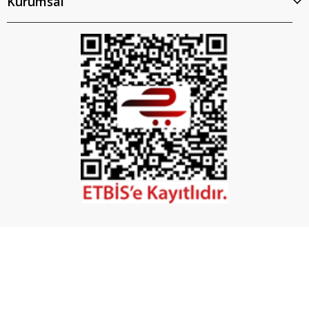
Kurumsal
İptal
©2026 Tüm Hakları Saklıdır. - Mobilya Hırdavatı