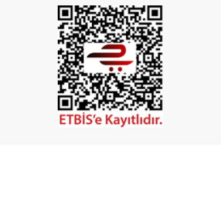
İptal
©2026 Tüm Hakları Saklıdır. - Mobilya Hırdavatı
Powered by
ikas