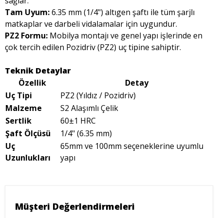
sağlar.
Tam Uyum:
6.35 mm (1/4") altıgen şaftı ile tüm şarjlı
matkaplar ve darbeli vidalamalar için uygundur.
PZ2 Formu:
Mobilya montajı ve genel yapı işlerinde en
çok tercih edilen Pozidriv (PZ2) uç tipine sahiptir.
Teknik Detaylar
Özellik
Detay
Uç Tipi
PZ2 (Yıldız / Pozidriv)
Malzeme
S2 Alaşımlı Çelik
Sertlik
60±1 HRC
Şaft Ölçüsü
1/4" (6.35 mm)
Uç
65mm ve 100mm seçeneklerine uyumlu
Uzunlukları
yapı
Müşteri Değerlendirmeleri