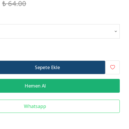
₺ 64.00
Raf Altlığı
Merdiven Çeşitleri
Sepete Ekle
Hemen Al
Whatsapp