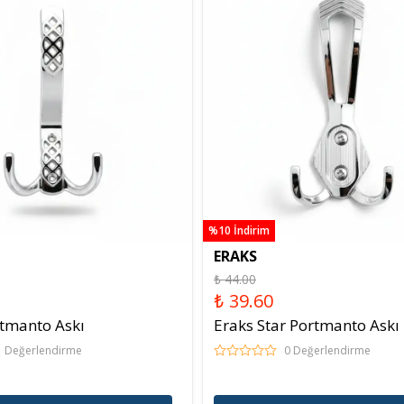
%10 İndirim
ERAKS
₺ 44.00
₺ 39.60
rtmanto Askı
Eraks Star Portmanto Askı
1 Değerlendirme
0 Değerlendirme