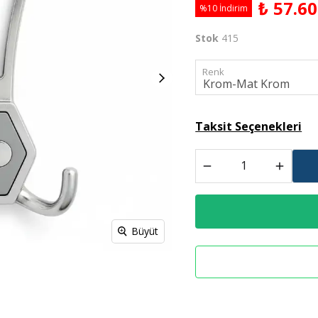
₺ 57.60
%10 İndirim
Derz Dolgu
Stok
415
Spreyl Boyalar
İş Güvenlik Malzemeleri
Renk
Taksit Seçenekleri
Büyüt