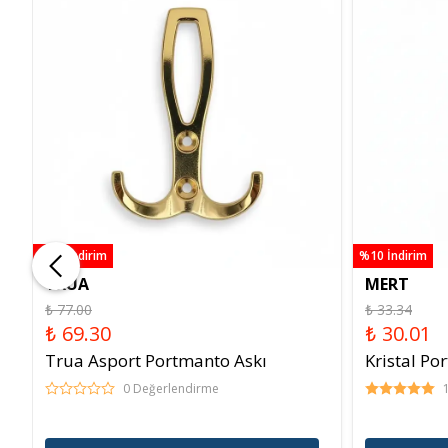
%10 İndirim
%10 İndirim
TRUA
MERT
₺ 77.00
₺ 33.34
₺ 69.30
₺ 30.01
Trua Asport Portmanto Askı
Kristal Po
0 Değerlendirme