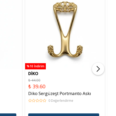
%10 İndirim
%10 
DİKO
T
₺ 44.00
₺ 
₺ 39.60
₺
Diko Sergüzeşt Portmanto Askı
To
As
0 Değerlendirme