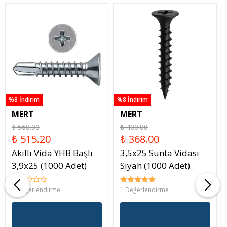
%8 İndirim
%8 İndirim
MERT
MERT
₺ 560.00
₺ 400.00
₺ 515.20
₺ 368.00
Akıllı Vida YHB Başlı
3,5x25 Sunta Vidası
3,9x25 (1000 Adet)
Siyah (1000 Adet)
0 Değerlendirme
1 Değerlendirme