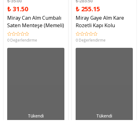
₺ 35.00
₺ 283.50
₺ 31.50
₺ 255.15
Miray Can Alm Cumbalı
Miray Gaye Alm Kare
Saten Menteşe (Memeli)
Rozetli Kapı Kolu
0 Değerlendirme
0 Değerlendirme
Tükendi
Tükendi
İptal