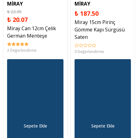
MİRAY
MİRAY
₺ 22.30
₺ 187.50
₺ 20.07
Miray 15cm Pirinç
Miray Can 12cm Çelik
Gömme Kapı Sürgüsü
German Menteşe
Saten
2 Değerlendirme
0 Değerlendirme
Sepete Ekle
Sepete Ekle