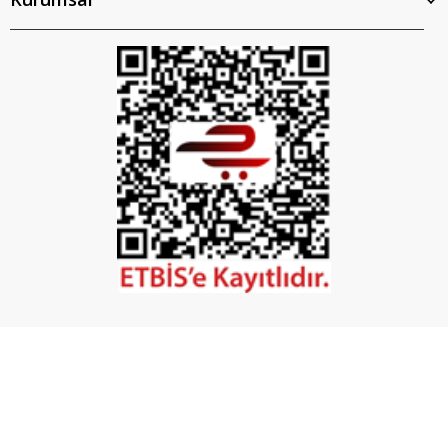
İptal
©2026 Tüm Hakları Saklıdır. - Mobilya Hırdavatı