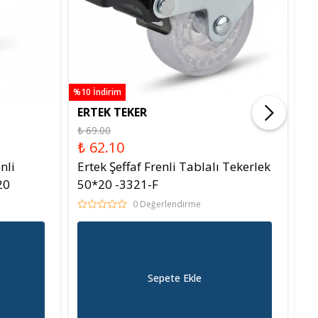
%10 İndirim
%10 
ERTEK TEKER
ER
₺ 69.00
₺ 
₺ 62.10
₺ 
nli
Ertek Şeffaf Frenli Tablalı Tekerlek
Er
20
50*20 -3321-F
-1
0 Değerlendirme
Sepete Ekle