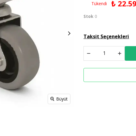
₺ 22.5
Tükendi
Derz Dolgu
Stok
0
Spreyl Boyalar
İş Güvenlik Malzemeleri
Taksit Seçenekleri
Büyüt