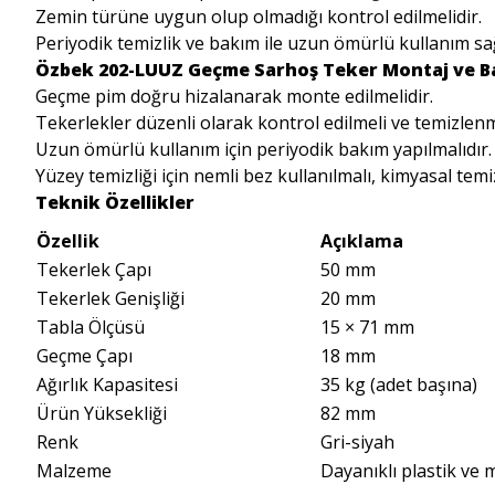
Zemin türüne uygun olup olmadığı kontrol edilmelidir.
Periyodik temizlik ve bakım ile uzun ömürlü kullanım sağ
Özbek 202-LUUZ Geçme Sarhoş Teker Montaj ve B
Geçme pim doğru hizalanarak monte edilmelidir.
Tekerlekler düzenli olarak kontrol edilmeli ve temizlenm
Uzun ömürlü kullanım için periyodik bakım yapılmalıdır.
Yüzey temizliği için nemli bez kullanılmalı, kimyasal temiz
Teknik Özellikler
Özellik
Açıklama
Tekerlek Çapı
50 mm
Tekerlek Genişliği
20 mm
Tabla Ölçüsü
15 × 71 mm
Geçme Çapı
18 mm
Ağırlık Kapasitesi
35 kg (adet başına)
Ürün Yüksekliği
82 mm
Renk
Gri-siyah
Malzeme
Dayanıklı plastik ve 