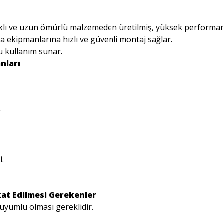
ıklı ve uzun ömürlü malzemeden üretilmiş, yüksek performans
 ekipmanlarına hızlı ve güvenli montaj sağlar.
lu kullanım sunar.
nları
r
i.
at Edilmesi Gerekenler
uyumlu olması gereklidir.