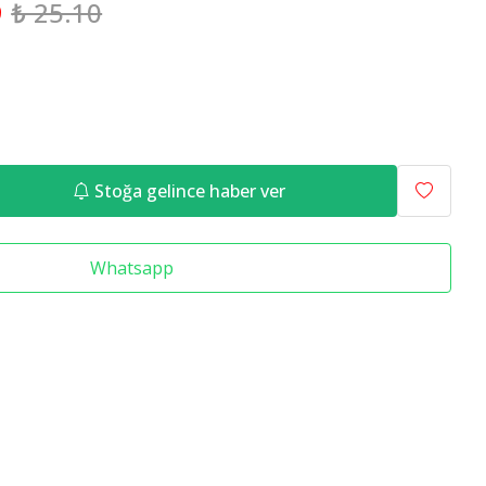
9
₺ 25.10
Raf Altlığı
Merdiven Çeşitleri
Stoğa gelince haber ver
Whatsapp