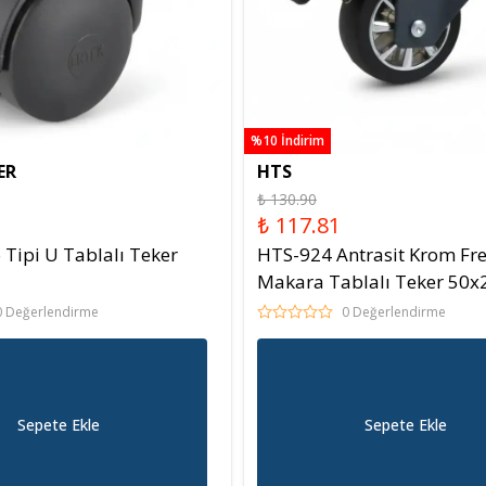
%10 İndirim
ER
HTS
₺ 130.90
₺ 117.81
 Tipi U Tablalı Teker
HTS-924 Antrasit Krom Fre
Makara Tablalı Teker 50x
0 Değerlendirme
0 Değerlendirme
Sepete Ekle
Sepete Ekle