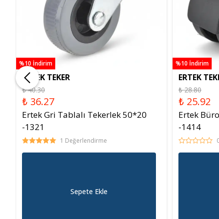
%10 İndirim
%10 İndirim
ERTEK TEKER
ERTEK TEK
₺ 40.30
₺ 28.80
₺ 36.27
₺ 25.92
Ertek Gri Tablalı Tekerlek 50*20
Ertek Büro
-1321
-1414
1 Değerlendirme
Sepete Ekle