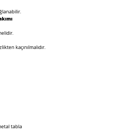
lanabilir.
akımı
elidir.
likten kaçınılmalıdır.
metal tabla