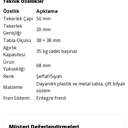
Teknik Özellikler
Özellik
Açıklama
Tekerlek Çapı
50 mm
Tekerlek
20 mm
Genişliği
Tabla Ölçüsü
38 × 38 mm
Ağırlık
35 kg (adet başına)
Kapasitesi
Ürün
68 mm
Yüksekliği
Renk
Şeffaf/Siyah
Dayanıklı plastik ve metal tabla, çift bilyalı
Malzeme
sistem
Fren Sistemi
Entegre frenli
Müşteri Değerlendirmeleri