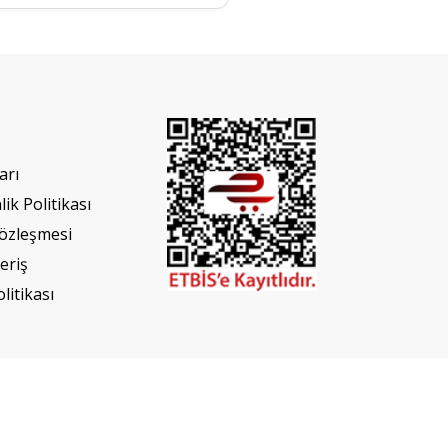
arı
lik Politikası
Sözleşmesi
eriş
olitikası