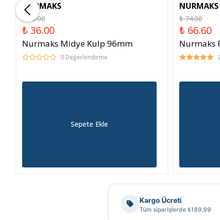
NURMAKS
NURMAKS
₺ 40.00
₺ 74.00
₺ 36.00
₺ 66.60
Nurmaks Midye Kulp 96mm
Nurmaks P
0 Değerlendirme
Sepete Ekle
Kargo Ücreti
Tüm siparişlerde ₺189,99