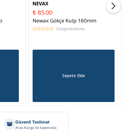
NEVAX
Y
₺ 85.00
₺ 
p
Newax Gökçe Kulp 160mm
Y
0 Değerlendirme
Sepete Ekle
Güvenli Teslimat
Aras Kargo ile kapınızda