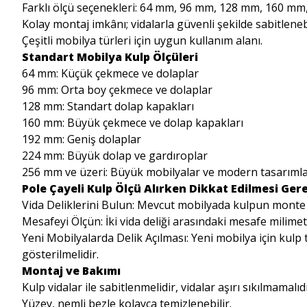
Farklı ölçü seçenekleri: 64 mm, 96 mm, 128 mm, 160 mm
Kolay montaj imkânı; vidalarla güvenli şekilde sabitlenebi
Çeşitli mobilya türleri için uygun kullanım alanı.
Standart Mobilya Kulp Ölçüleri
64 mm: Küçük çekmece ve dolaplar
96 mm: Orta boy çekmece ve dolaplar
128 mm: Standart dolap kapakları
160 mm: Büyük çekmece ve dolap kapakları
192 mm: Geniş dolaplar
224 mm: Büyük dolap ve gardıroplar
256 mm ve üzeri: Büyük mobilyalar ve modern tasarıml
Pole Çayeli Kulp Ölçü Alırken Dikkat Edilmesi Ger
Vida Deliklerini Bulun: Mevcut mobilyada kulpun monte edi
Mesafeyi Ölçün: İki vida deliği arasındaki mesafe milime
Yeni Mobilyalarda Delik Açılması: Yeni mobilya için kulp t
gösterilmelidir.
Montaj ve Bakımı
Kulp vidalar ile sabitlenmelidir, vidalar aşırı sıkılmamalıdı
Yüzey, nemli bezle kolayca temizlenebilir.