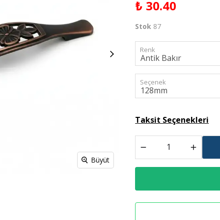
₺ 30.40
Derz Dolgu
Stok
87
Spreyl Boyalar
İş Güvenlik Malzemeleri
Renk
Seçenek
Taksit Seçenekleri
Büyüt