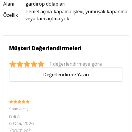
Alanı
gardırop dolapları
Temel açma-kapama işlevi; yumuşak kapanma
Özellik
veya tam açılma yok
Müşteri Değerlendirmeleri
1 değerlendirmeye göre
Değerlendirme Yazın
Satın almış
Erdi
G.
6 Oca, 2026
Yorum yok