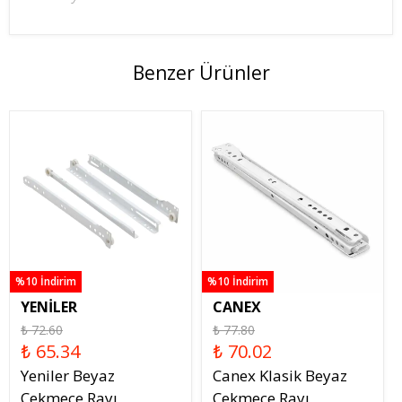
Benzer Ürünler
%10 İndirim
%10 İndirim
YENİLER
CANEX
₺ 72.60
₺ 77.80
₺ 65.34
₺ 70.02
Yeniler Beyaz
Canex Klasik Beyaz
Çekmece Rayı
Çekmece Rayı