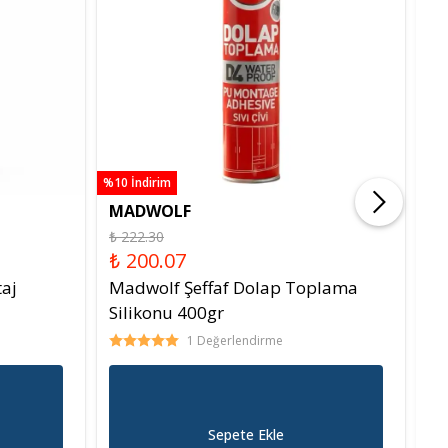
%10 İndirim
%10 
MADWOLF
PO
₺ 222.30
₺ 
₺ 200.07
₺
aj
Madwolf Şeffaf Dolap Toplama
Ty
Silikonu 400gr
Kü
1 Değerlendirme
Sepete Ekle