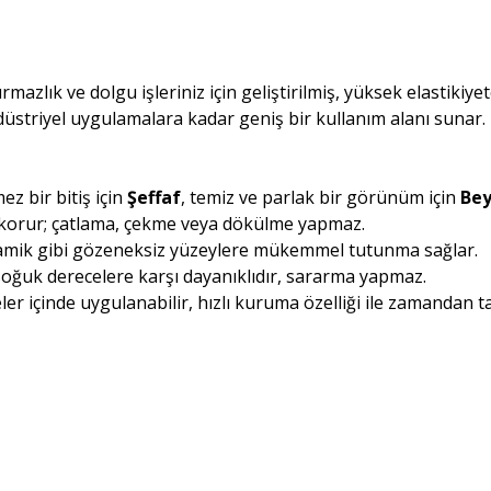
ırmazlık ve dolgu işleriniz için geliştirilmiş, yüksek elastikiy
düstriyel uygulamalara kadar geniş bir kullanım alanı sunar.
 bir bitiş için
Şeffaf
, temiz ve parlak bir görünüm için
Be
 korur; çatlama, çekme veya dökülme yapmaz.
amik gibi gözeneksiz yüzeylere mükemmel tutunma sağlar.
e soğuk derecelere karşı dayanıklıdır, sararma yapmaz.
ler içinde uygulanabilir, hızlı kuruma özelliği ile zamandan t