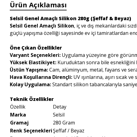
Ürün Açıklaması
Selsil Genel Amaçlı Silikon 280g (Şeffaf & Beyaz)
Selsil Genel Amaçlı Silikon
, iç ve dış mekanlardaki sızd
güçlü yapışma özelliği sayesinde ev içi tamiratlardan en
Öne Çıkan Özellikler
Varyant Seçenekleri:
Uygulama yüzeyine göre görünmez
Yüksek Elastikiyet:
Kuruduktan sonra bile esnekliğini
Üstün Yapışma:
Cam, alüminyum, metal, fayans ve ser
Hava Koşullarına Dirençli:
UV ışınlarına, aşırı sıcak v
Kolay Uygulama:
Standart silikon tabancalarıyla saniye
Teknik Özellikler
Özellik
Detay
Marka
Selsil
Gramaj
280 Gram
Renk Seçenekleri
Şeffaf / Beyaz