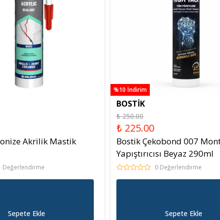
%10 İndirim
BOSTİK
₺ 250.00
₺ 225.00
konize Akrilik Mastik
Bostik Çekobond 007 Mont
Yapıştırıcısı Beyaz 290ml
1 Değerlendirme
0 Değerlendirme
Sepete Ekle
Sepete Ekle