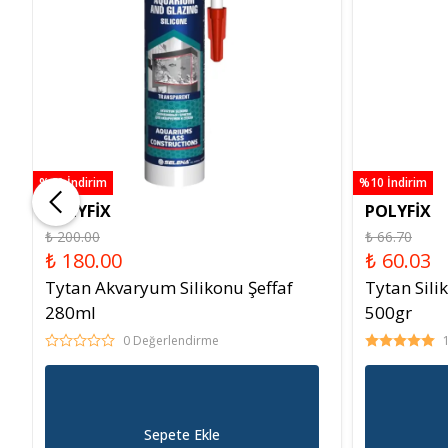
%10 İndirim
%10 İndirim
POLYFİX
POLYFİX
₺ 200.00
₺ 66.70
₺ 180.00
₺ 60.03
Tytan Akvaryum Silikonu Şeffaf
Tytan Sili
280ml
500gr
0 Değerlendirme
Sepete Ekle