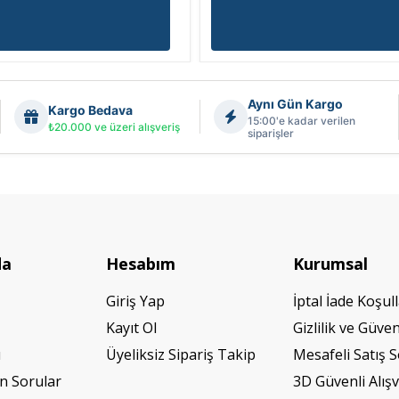
Aynı Gün Kargo
Kargo Bedava
15:00'e kadar verilen
₺20.000 ve üzeri alışveriş
siparişler
da
Hesabım
Kurumsal
Giriş Yap
İptal İade Koşull
Kayıt Ol
Gizlilik ve Güven
ı
Üyeliksiz Sipariş Takip
Mesafeli Satış 
n Sorular
3D Güvenli Alışv