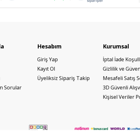
siparişler
da
Hesabım
Kurumsal
Giriş Yap
İptal İade Koşull
Kayıt Ol
Gizlilik ve Güven
ı
Üyeliksiz Sipariş Takip
Mesafeli Satış 
n Sorular
3D Güvenli Alışv
Kişisel Veriler P