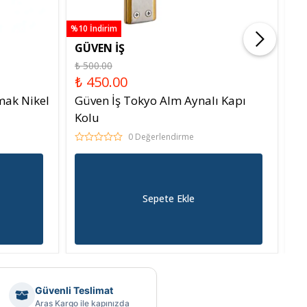
%10 İndirim
%10 
GÜVEN İŞ
GÜ
₺ 500.00
₺ 
₺ 450.00
₺
mak Nikel
Güven İş Tokyo Alm Aynalı Kapı
Gü
Kolu
Ka
0 Değerlendirme
Sepete Ekle
Güvenli Teslimat
Aras Kargo ile kapınızda