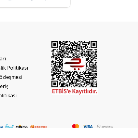
arı
lik Politikası
Sözleşmesi
eriş
olitikası