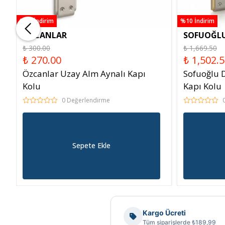
%10 İndirim
%10 İndirim
ÖZCANLAR
SOFUOĞL
₺ 300.00
₺ 1,669.50
₺ 270.00
₺ 1,502.
Özcanlar Uzay Alm Aynalı Kapı
Sofuoğlu 
Kolu
Kapı Kolu
0 Değerlendirme
Sepete Ekle
Kargo Ücreti
Tüm siparişlerde ₺189,99