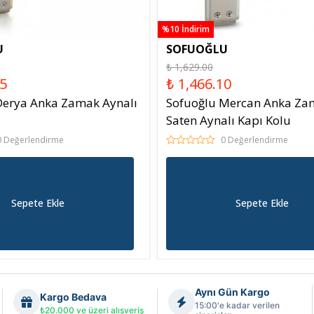
%10 İndirim
U
SOFUOĞLU
₺ 1,629.00
55
₺ 1,466.10
Derya Anka Zamak Aynalı
Sofuoğlu Mercan Anka Za
Saten Aynalı Kapı Kolu
0 Değerlendirme
0 Değerlendirme
Sepete Ekle
Sepete Ekle
Aynı Gün Kargo
Kargo Bedava
15:00'e kadar verilen
₺20.000 ve üzeri alışveriş