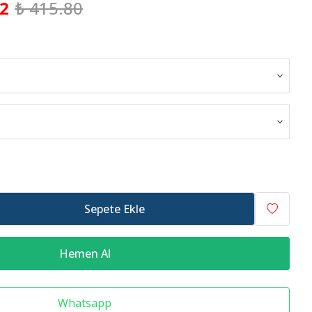
22
₺ 415.80
Raf Altlığı
Merdiven Çeşitleri
Sepete Ekle
Hemen Al
Whatsapp