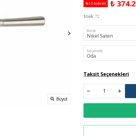
₺ 374.
%10 İndirim
Derz Dolgu
Stok
72
Spreyl Boyalar
İş Güvenlik Malzemeleri
Renk
Seçenek
Taksit Seçenekleri
Büyüt