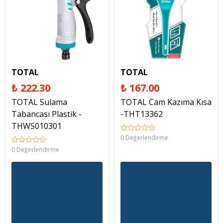
TOTAL
TOTAL
₺ 222.30
₺ 167.00
TOTAL Sulama
TOTAL Cam Kazıma Kısa
Tabancası Plastik -
-THT13362
THWS010301
0 Değerlendirme
0 Değerlendirme