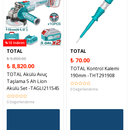
%10 İndirim
TOTAL
TOTAL
₺ 9,800.00
₺ 70.00
₺ 8,820.00
TOTAL Kontrol Kalemi
TOTAL Akülü Avuç
190mm -THT291908
Taşlama 5 Ah Lion
Akülü Set -TAGLI211545
0 Değerlendirme
0 Değerlendirme