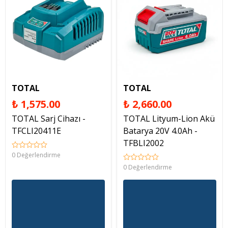
TOTAL
TOTAL
₺ 1,575.00
₺ 2,660.00
TOTAL Sarj Cihazı -
TOTAL Lityum-Lion Akü
TFCLI20411E
Batarya 20V 4.0Ah -
TFBLI2002
0 Değerlendirme
0 Değerlendirme