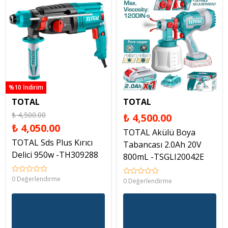
%10 İndirim
TOTAL
TOTAL
₺ 4,500.00
₺ 4,500.00
₺ 4,050.00
TOTAL Akülü Boya
TOTAL Sds Plus Kırıcı
Tabancası 2.0Ah 20V
Delici 950w -TH309288
800mL -TSGLI20042E
0 Değerlendirme
0 Değerlendirme