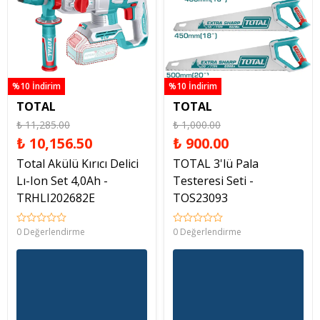
%10 İndirim
%10 İndirim
TOTAL
TOTAL
₺ 11,285.00
₺ 1,000.00
₺ 10,156.50
₺ 900.00
Total Akülü Kırıcı Delici
TOTAL 3'lü Pala
Lı-Ion Set 4,0Ah -
Testeresi Seti -
TRHLI202682E
TOS23093
0 Değerlendirme
0 Değerlendirme