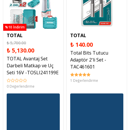
%10 İndirim
TOTAL
TOTAL
₺ 5,700.00
₺ 140.00
₺ 5,130.00
Total Bits Tutucu
TOTAL Avantaj Set
Adaptör 2'li Set -
Darbeli Matkap ve Uç
TAC461601
Seti 16V -TOSLI241199E
1 Değerlendirme
0 Değerlendirme