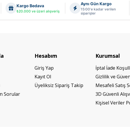
Aynı Gün Kargo
Kargo Bedava
15:00'e kadar verilen
₺20.000 ve üzeri alışveriş
siparişler
da
Hesabım
Kurumsal
Giriş Yap
İptal İade Koşull
Kayıt Ol
Gizlilik ve Güven
ı
Üyeliksiz Sipariş Takip
Mesafeli Satış 
n Sorular
3D Güvenli Alışv
Kişisel Veriler P