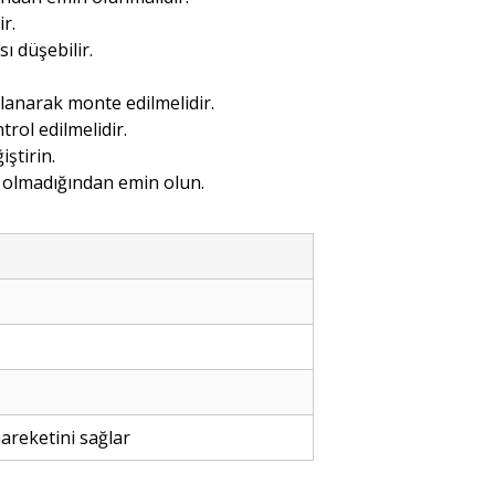
r.
 düşebilir.
alanarak monte edilmelidir.
rol edilmelidir.
ştirin.
m olmadığından emin olun.
areketini sağlar