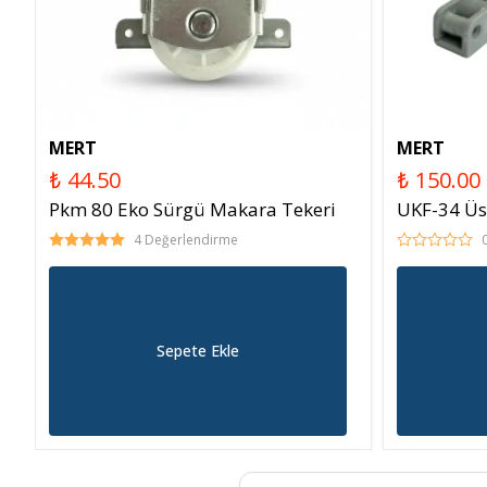
MERT
MERT
₺ 44.50
₺ 150.00
Pkm 80 Eko Sürgü Makara Tekeri
UKF-34 Üst
4 Değerlendirme
Sepete Ekle