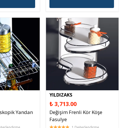
YILDIZAKS
₺ 3,713.00
eskopik Yandan
Değişim Frenli Kör Köşe
Fasulye
eğerlendirme
1 Değerlendirme