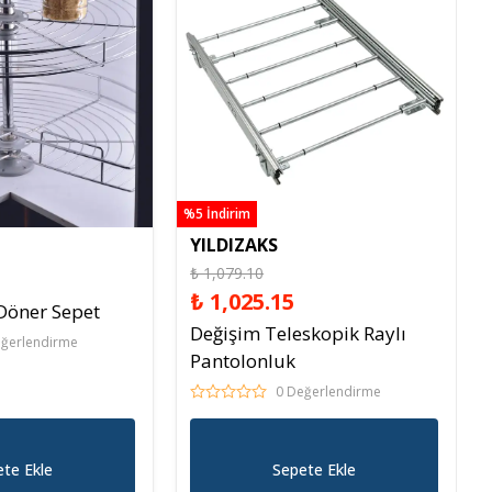
Raf Altlığı
Merdiven Çeşitleri
%5 İndirim
YILDIZAKS
₺ 1,079.10
₺ 1,025.15
Döner Sepet
Değişim Teleskopik Raylı
eğerlendirme
Pantolonluk
0 Değerlendirme
te Ekle
Sepete Ekle