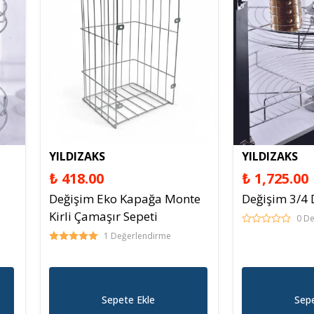
Derz Dolgu
Spreyl Boyalar
İş Güvenlik Malzemeleri
YILDIZAKS
YILDIZAKS
₺ 418.00
₺ 1,725.00
Değişim Eko Kapağa Monte
Değişim 3/4 
Kirli Çamaşır Sepeti
0 D
1 Değerlendirme
Sepete Ekle
Sepe