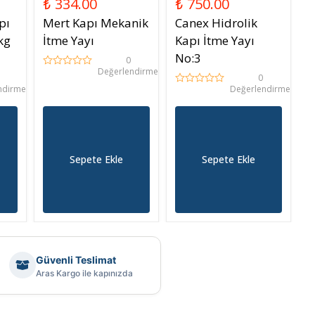
₺ 334.00
₺ 750.00
pı
Mert Kapı Mekanik
Canex Hidrolik
kg
İtme Yayı
Kapı İtme Yayı
No:3
0
Değerlendirme
0
ndirme
Değerlendirme
Sepete Ekle
Sepete Ekle
Güvenli Teslimat
Aras Kargo ile kapınızda