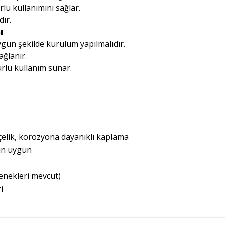
ü kullanımını sağlar.
dır.
ı
ygun şekilde kurulum yapılmalıdır.
ağlanır.
rlü kullanım sunar.
çelik, korozyona dayanıklı kaplama
çin uygun
çenekleri mevcut)
i