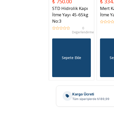
₺ 750.00
₺ 334
STD Hidrolik Kapı
Mert K
İtme Yayı 45-65kg
İtme Y
No:3
0
Değerlendirme
Sepete Ekle
Se
Kargo Ücreti
Tüm siparişlerde ₺189,99