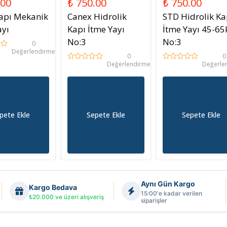
.00
₺ 750.00
₺ 750.00
apı Mekanik
Canex Hidrolik
STD Hidrolik Ka
ayı
Kapı İtme Yayı
İtme Yayı 45-65
No:3
No:3
0
Değerlendirme
0
0
Değerlendirme
Değerle
pete Ekle
Sepete Ekle
Sepete Ekle
Aynı Gün Kargo
Kargo Bedava
15:00'e kadar verilen
₺20.000 ve üzeri alışveriş
siparişler