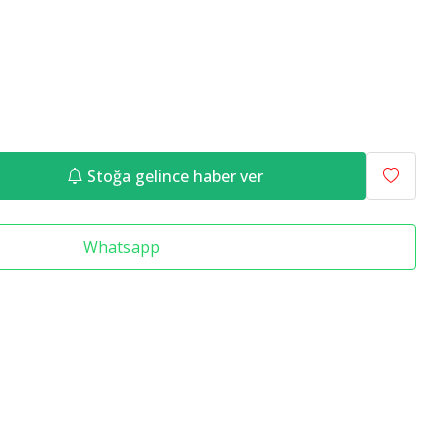
Raf Altlığı
Merdiven Çeşitleri
Stoğa gelince haber ver
Whatsapp