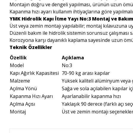
Montajın doğru ve dengeli yapılması, ürünün uzun ömürl
Kapanma hızı ayarı kullanım ihtiyaçlarına göre yapılmalı
YMK Hidrolik Kapı İtme Yayı No:3 Montaj ve Bakım
Üst veya zemin montajı yapılabilir; montaj kılavuzuna u
Düzenli bakım ile hidrolik sistemin sorunsuz çalışması s
Korozyona karşı dayanıklı kaplama sayesinde uzun ömü
Teknik Özellikler
Özellik
Açıklama
Model
No:3
Kapı Ağırlık Kapasitesi
70-90 kg arası kapılar
Malzeme
Yüksek kaliteli alüminyum veya 
Açılma Yönü
Sağa ve sola açılabilen kapılar i
Kapanma Hızı Ayarı
Ayarlanabilir kapanma hızı
Açılma Açısı
Yaklaşık 90 derece (farklı açı se
Montaj
Üst ve zemin montajı seçenekler