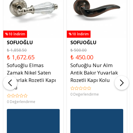
%10 İndirim
%10 İndirim
SOFUOĞLU
SOFUOĞLU
₺ 1,858.50
₺ 500.00
₺ 1,672.65
₺ 450.00
Sofuoğlu Elmas
Sofuoğlu Nur Alm
Zamak Nikel Saten
Antik Bakır Yuvarlak
Yuvarlak Rozetli Kapı
Rozetli Kapı Kolu
Kolu
0 Değerlendirme
0 Değerlendirme