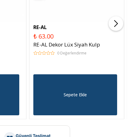
RE-AL
Y
₺ 63.00
₺ 
RE-AL Dekor Lüx Siyah Kulp
Y
0 Değerlendirme
Sepete Ekle
Güvenli Teslimat