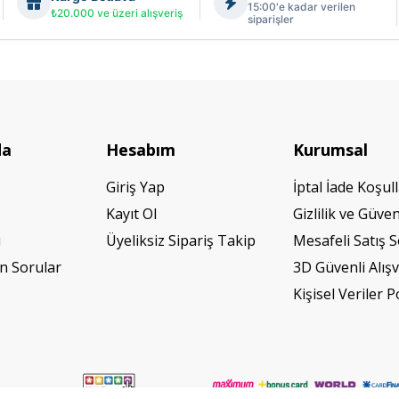
15:00'e kadar verilen
₺20.000 ve üzeri alışveriş
siparişler
da
Hesabım
Kurumsal
Giriş Yap
İptal İade Koşull
Kayıt Ol
Gizlilik ve Güven
ı
Üyeliksiz Sipariş Takip
Mesafeli Satış 
n Sorular
3D Güvenli Alışv
Kişisel Veriler P