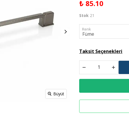
₺ 85.10
Derz Dolgu
Stok
21
Spreyl Boyalar
İş Güvenlik Malzemeleri
Renk
Taksit Seçenekleri
Büyüt