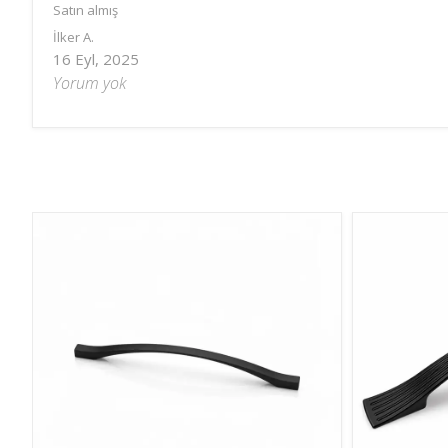
Satın almış
İlker
A.
16 Eyl, 2025
Yorum yok