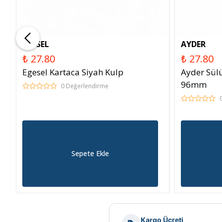
EGESEL
AYDER
₺ 27.80
₺ 27.80
Egesel Kartaca Siyah Kulp
Ayder Sülü
96mm
0 Değerlendirme
Sepete Ekle
Kargo Ücreti