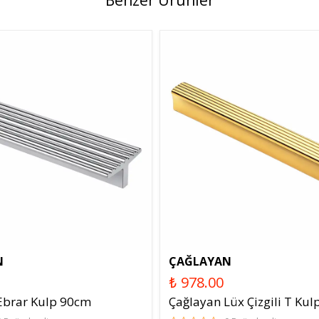
Benzer Ürünler
N
ÇAĞLAYAN
₺ 978.00
Ebrar Kulp 90cm
Çağlayan Lüx Çizgili T Ku