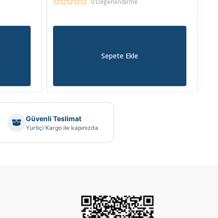
1
0 Değerlendirme
Sepete Ekle
Güvenli Teslimat
Yurtiçi Kargo ile kapınızda