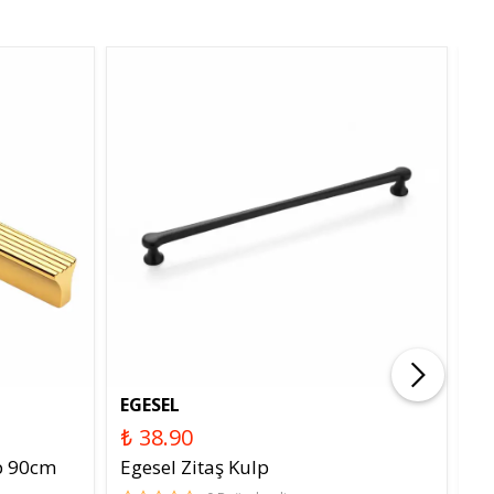
EGESEL
N
₺ 38.90
₺ 
lp 90cm
Egesel Zitaş Kulp
Ne