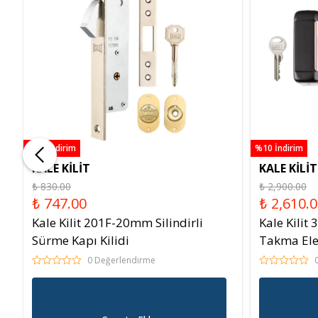
%10 İndirim
%10 İndirim
KALE KİLİT
KALE KİLİT
₺ 830.00
₺ 2,900.00
₺ 747.00
₺ 2,610.
Kale Kilit 201F-20mm Silindirli
Kale Kilit
Sürme Kapı Kilidi
Takma Elekt
0 Değerlendirme