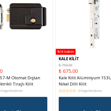
%10 İndirim
KALE KİLİT
₺ 750.00
00
₺ 675.00
 357-M Otomat Dıştan
Kale Kilit Alüminyum 15
rikli Tirajlı Kilit
Nikel Dilli Kilit
0 Değerlendirme
0 Değerlendirme