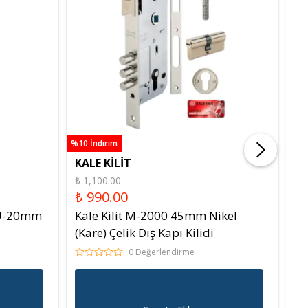
%10 İndirim
%10 
KALE KİLİT
Ş
₺ 1,100.00
₺ 
₺ 990.00
₺
3U-20mm
Kale Kilit M-2000 45mm Nikel
Şa
(Kare) Çelik Dış Kapı Kilidi
(O
0 Değerlendirme