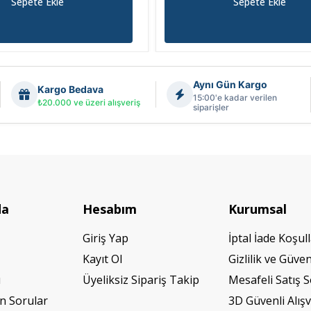
Sepete Ekle
Sepete Ekle
Aynı Gün Kargo
Kargo Bedava
15:00'e kadar verilen
₺20.000 ve üzeri alışveriş
siparişler
da
Hesabım
Kurumsal
Giriş Yap
İptal İade Koşull
Kayıt Ol
Gizlilik ve Güven
ı
Üyeliksiz Sipariş Takip
Mesafeli Satış 
n Sorular
3D Güvenli Alışv