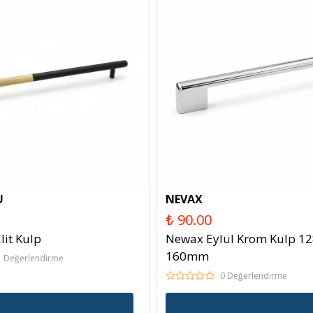
U
NEVAX
₺ 90.00
lit Kulp
Newax Eylül Krom Kulp 12
160mm
1 Değerlendirme
0 Değerlendirme