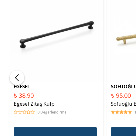
EGESEL
SOFUOĞL
₺ 38.90
₺ 95.00
Egesel Zitaş Kulp
Sofuoğlu E
0 Değerlendirme