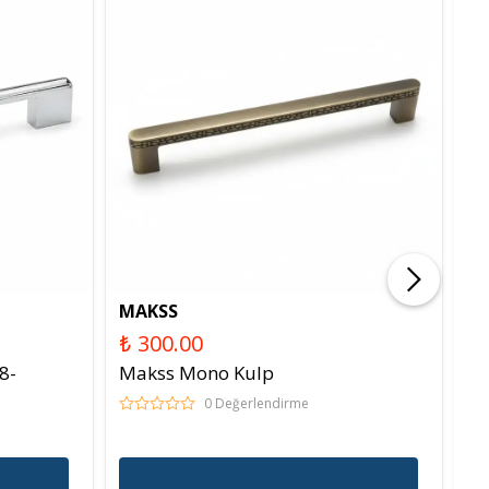
MAKSS
E
₺ 300.00
₺ 
8-
Makss Mono Kulp
Er
0 Değerlendirme