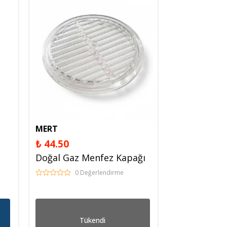
Spreyl Boyalar
İş Güvenlik Malzemeleri
MERT
₺ 44.50
Doğal Gaz Menfez Kapağı
0 Değerlendirme
Tükendi