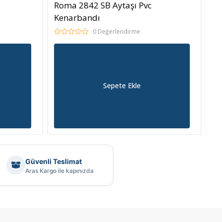
Roma 2842 SB Aytaşı Pvc
Ro
Kenarbandı
Ke
0 Değerlendirme
Sepete Ekle
Güvenli Teslimat
Aras Kargo ile kapınızda