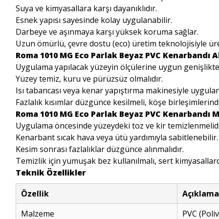
Suya ve kimyasallara karşı dayanıklıdır.
Esnek yapısı sayesinde kolay uygulanabilir.
Darbeye ve aşınmaya karşı yüksek koruma sağlar.
Uzun ömürlü, çevre dostu (eco) üretim teknolojisiyle üret
Roma 1010 MG Eco Parlak Beyaz PVC Kenarbandı Al
Uygulama yapılacak yüzeyin ölçülerine uygun genişlikte
Yüzey temiz, kuru ve pürüzsüz olmalıdır.
Isı tabancası veya kenar yapıştırma makinesiyle uygulan
Fazlalık kısımlar düzgünce kesilmeli, köşe birleşimlerinde 
Roma 1010 MG Eco Parlak Beyaz PVC Kenarbandı M
Uygulama öncesinde yüzeydeki toz ve kir temizlenmelidi
Kenarbant sıcak hava veya ütü yardımıyla sabitlenebilir.
Kesim sonrası fazlalıklar düzgünce alınmalıdır.
Temizlik için yumuşak bez kullanılmalı, sert kimyasallard
Teknik Özellikler
Özellik
Açıklama
Malzeme
PVC (Poliv