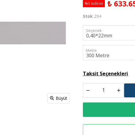
₺ 633.6
%5 İndirim
Derz Dolgu
Stok
294
Spreyl Boyalar
İş Güvenlik Malzemeleri
Seçenek
Metre
Taksit Seçenekleri
Büyüt