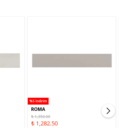
%5 İndirim
%5 İ
ROMA
R
₺ 1,350.00
₺ 
₺ 1,282.50
₺ 