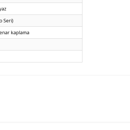
yaz
o Seri)
kenar kaplama