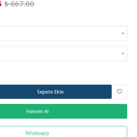
5
₺ 667.00
Raf Altlığı
Merdiven Çeşitleri
Sepete Ekle
Hemen Al
Whatsapp