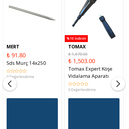
%10 İndirim
MERT
TOMAX
₺ 91.80
₺ 1,670.00
₺ 1,503.00
Sds Murç 14x250
Tomax Expert Köşe
Vidalama Aparatı
0 Değerlendirme
0 Değerlendirme