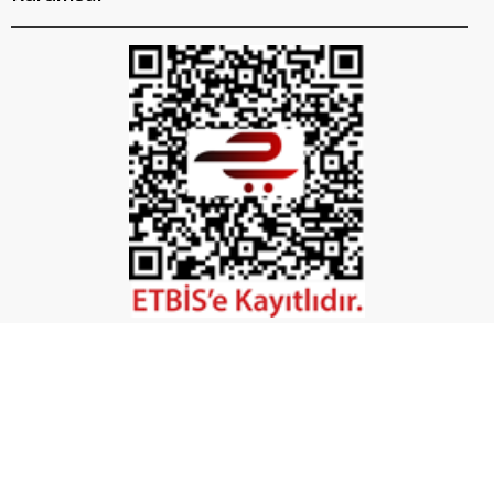
İptal
©2026 Tüm Hakları Saklıdır. - Mobilya Hırdavatı
Powered by
ikas