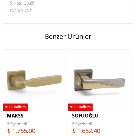
6 Kas, 2025
Yorum yok
Benzer Ürünler
%10 İndirim
%10 İndirim
MAKSS
SOFUOĞLU
₺ 1,950.00
₺ 1,836.00
₺ 1,755.00
₺ 1,652.40