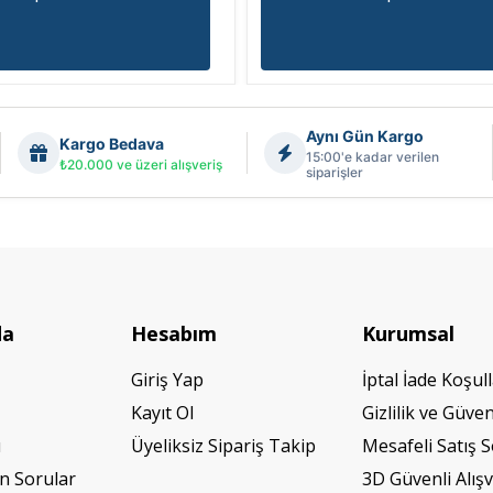
Aynı Gün Kargo
Kargo Bedava
15:00'e kadar verilen
₺20.000 ve üzeri alışveriş
siparişler
da
Hesabım
Kurumsal
Giriş Yap
İptal İade Koşull
Kayıt Ol
Gizlilik ve Güven
ı
Üyeliksiz Sipariş Takip
Mesafeli Satış 
n Sorular
3D Güvenli Alışv