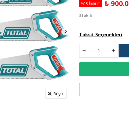
₺ 900.
%10 İndirim
Derz Dolgu
Stok
6
Spreyl Boyalar
İş Güvenlik Malzemeleri
Taksit Seçenekleri
Büyüt