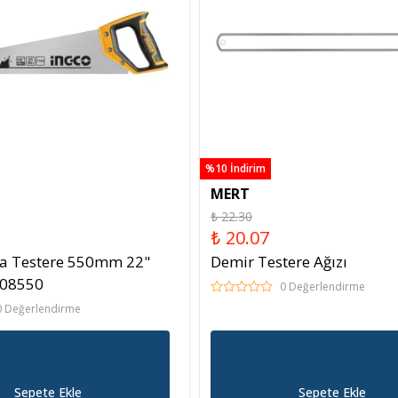
%10 İndirim
MERT
₺ 22.30
₺ 20.07
a Testere 550mm 22"
Demir Testere Ağızı
08550
0 Değerlendirme
0 Değerlendirme
Sepete Ekle
Sepete Ekle