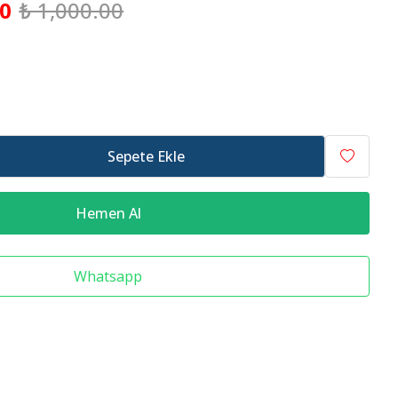
00
₺ 1,000.00
Raf Altlığı
Merdiven Çeşitleri
Sepete Ekle
Hemen Al
Whatsapp