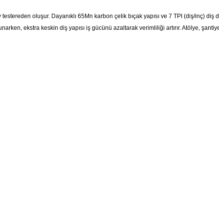
 boy testereden oluşur. Dayanıklı 65Mn karbon çelik bıçak yapısı ve 7 TPI (diş/inç) d
en, ekstra keskin diş yapısı iş gücünü azaltarak verimliliği artırır. Atölye, şantiye 