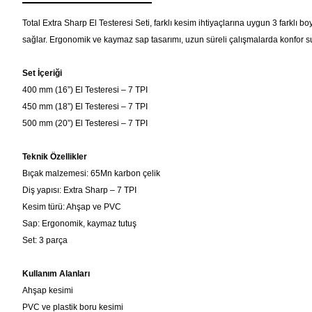
Total Extra Sharp El Testeresi Seti, farklı kesim ihtiyaçlarına uygun 3 farklı
sağlar.
Ergonomik ve kaymaz sap tasarımı, uzun süreli çalışmalarda konfor sunark
Set İçeriği
400 mm (16”) El Testeresi – 7 TPI
450 mm (18”) El Testeresi – 7 TPI
500 mm (20”) El Testeresi – 7 TPI
Teknik Özellikler
Bıçak malzemesi: 65Mn karbon çelik
Diş yapısı: Extra Sharp – 7 TPI
Kesim türü: Ahşap ve PVC
Sap: Ergonomik, kaymaz tutuş
Set: 3 parça
Kullanım Alanları
Ahşap kesimi
PVC ve plastik boru kesimi