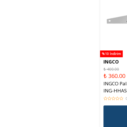
%10 İndirim
INGCO
₺ 400.00
₺ 360.00
INGCO Pal
ING-HHAS