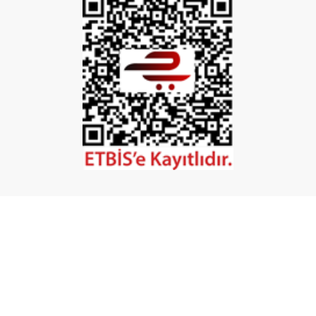
İptal
©2026 Tüm Hakları Saklıdır. - Mobilya Hırdavatı
Powered by
ikas