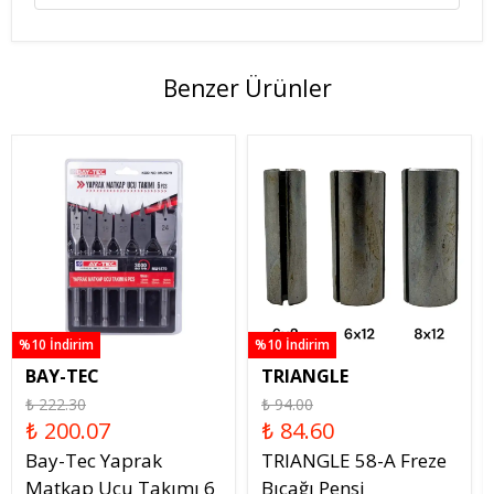
Benzer Ürünler
%10 İndirim
%10 İndirim
BAY-TEC
TRIANGLE
₺ 222.30
₺ 94.00
₺ 200.07
₺ 84.60
Bay-Tec Yaprak
TRIANGLE 58-A Freze
Matkap Ucu Takımı 6
Bıçağı Pensi