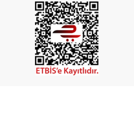
İptal
©2026 Tüm Hakları Saklıdır. - Mobilya Hırdavatı
Powered by
ikas